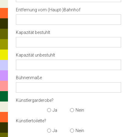
Entfernung vom (Haupt-)Bahnhof
Kapazität bestuhlt
Kapazität unbestuhlt
Bühnenmaße
Künstlergarderobe?
Ja
Nein
Künstlertoilette?
Hit
enter
Ja
Nein
to
search