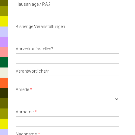
Hausanlage / P.A.?
or
ESC
to
close
Bisherige Veranstaltungen
Vorverkaufsstellen?
Verantwortliche/r
Anrede
Vorname
Nachname