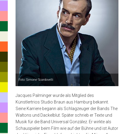
des
Künstlertrios
Studio
Braun
aus
Hamburg
bekannt.
Seine
Karriere
Foto: Simone Scardovelli
begann
Jacques Palminger wurde als Mitglied des
als
Künstlertrios Studio Braun aus Hamburg bekannt.
Schlagzeuger
Seine Karriere begann als Schlagzeuger der Bands The
Waltons und Dackelblut. Später schrieb er Texte und
der
Musik für die Band Universal González. Er wirkte als
Band
Schauspieler beim Film wie auf der Bühne und ist Autor