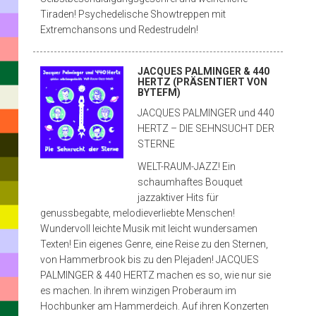
Tiraden! Psychedelische Showtreppen mit
Extremchansons und Redestrudeln!
JACQUES PALMINGER & 440
HERTZ (PRÄSENTIERT VON
BYTEFM)
JACQUES PALMINGER und 440
HERTZ – DIE SEHNSUCHT DER
STERNE
WELT-RAUM-JAZZ! Ein
schaumhaftes Bouquet
jazzaktiver Hits für
genussbegabte, melodieverliebte Menschen!
Wundervoll leichte Musik mit leicht wundersamen
Texten! Ein eigenes Genre, eine Reise zu den Sternen,
Hit
enter
von Hammerbrook bis zu den Plejaden! JACQUES
to
PALMINGER & 440 HERTZ machen es so, wie nur sie
search
es machen. In ihrem winzigen Proberaum im
or
ESC
Hochbunker am Hammerdeich. Auf ihren Konzerten
to