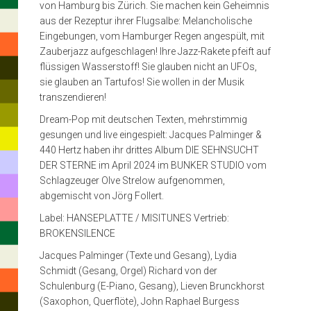
von Hamburg bis Zürich. Sie machen kein Geheimnis
close
aus der Rezeptur ihrer Flugsalbe: Melancholische
Eingebungen, vom Hamburger Regen angespült, mit
Zauberjazz aufgeschlagen! Ihre Jazz-Rakete pfeift auf
flüssigen Wasserstoff! Sie glauben nicht an UFOs,
sie glauben an Tartufos! Sie wollen in der Musik
transzendieren!
Dream-Pop mit deutschen Texten, mehrstimmig
gesungen und live eingespielt: Jacques Palminger &
440 Hertz haben ihr drittes Album DIE SEHNSUCHT
DER STERNE im April 2024 im BUNKER STUDIO vom
Schlagzeuger Olve Strelow aufgenommen,
abgemischt von Jörg Follert.
Label: HANSEPLATTE / MISITUNES Vertrieb:
BROKENSILENCE
Jacques Palminger (Texte und Gesang), Lydia
Schmidt (Gesang, Orgel) Richard von der
Schulenburg (E-Piano, Gesang), Lieven Brunckhorst
(Saxophon, Querflöte), John Raphael Burgess