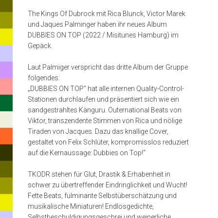
The Kings Of Dubrock mit Rica Blunck, Victor Marek
und Jaques Palminger haben ihr neues Album
DUBBIES ON TOP (2022 / Misitunes Hamburg) im
Gepäck.
Laut Palmiger verspricht das dritte Album der Gruppe
folgendes:
„DUBBIES ON TOP“ hat alle internen Quality-Control-
Stationen durchlaufen und präsentiert sich wie ein
sandgestrahltes Känguru. Outernational Beats von
Viktor, transzendente Stimmen von Rica und nölige
Tiraden von Jacques. Dazu das knallige Cover,
gestaltet von Felix Schlüter, kompromisslos reduziert
auf die Kernaussage: Dubbies on Top!“
TKODR stehen für Glut, Drastik & Erhabenheit in
schwer zu übertreffender Eindringlichkeit und Wucht!
Fette Beats, fulminante Selbstüberschätzung und
musikalische Miniaturen! Endlosgedichte,
Selbstbeschuldigungsgeschrei und weinerliche