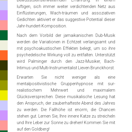
bewusstseinserweiternden Erfahrung. In einem
luftigen, sich immer weiter verdichtenden Netz aus
Einflüsterungen, Wach-träumen und assoziativen
Gedichten aktiviert er das suggestive Potential dieser
Jahr-hundert-Komposition.
Nach dem Vorbild der jamaikanischen Dub-Musik
werden die Variationen in Echtzeit verlangsamt und
mit psychoakustischen Effekten belegt, um so ihre
psychedelische Wirkung voll zu entfalten. Unterstützt
wird Palminger durch den Jazz-Musiker, Bach-
Intimus und Multi-Instrumentalist Lieven Brunckhorst.
Erwarten Sie nicht weniger als eine
mentalpositivistische Gruppenhypnose mit sur-
realistischem Mehrwert und maximalem
Glücksversprechen. Diese musikalische Lesung hat
den Anspruch, der zauberhafteste Abend des Jahres
zu werden. Die Fallhöhe ist enorm, die Chancen
stehen gut. Lernen Sie, Ihre innere Katze zu streicheln
und Ihre Leber zur Sonne zu drehen! Kommen Sie mit
auf den Goldberg!