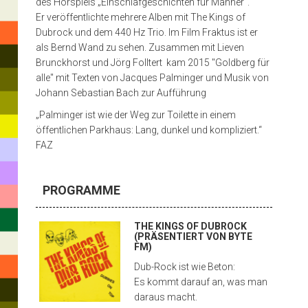
des Hörspiels „Einschlafgeschichten für Männer“.
The
Er veröffentlichte mehrere Alben mit The Kings of
Waltons
Dubrock und dem 440 Hz Trio. Im Film Fraktus ist er
als Bernd Wand zu sehen. Zusammen mit Lieven
in
Brunckhorst und Jörg Folltert kam 2015 "Goldberg für
Berlin,
alle" mit Texten von Jacques Palminger und Musik von
Johann Sebastian Bach zur Aufführung
nach
„Palminger ist wie der Weg zur Toilette in einem
seinem
öffentlichen Parkhaus: Lang, dunkel und kompliziert.“
Umzug
FAZ
1992
PROGRAMME
nach
Hamburg
THE KINGS OF DUBROCK
(PRÄSENTIERT VON BYTE
FM)
Dub-Rock ist wie Beton:
Es kommt darauf an, was man
daraus macht.