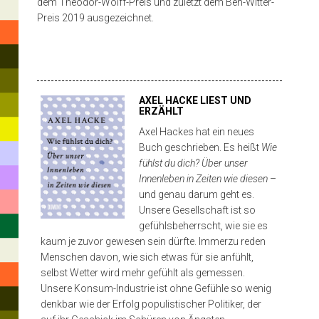
dem Theodor-Wolff-Preis und zuletzt dem Ben-Witter-
ist,
Preis 2019 ausgezeichnet.
alle
Hit
seine
enter
to
PROGRAMM
Texte
search
or
AXEL HACKE LIEST UND
mit
ESC
ERZÄHLT
to
auf
close
Axel Hackes hat ein neues
Buch geschrieben. Es heißt
Wie
die
fühlst du dich? Über unser
Bühne
Innenleben in Zeiten wie diesen
–
und genau darum geht es.
zu
Unsere Gesellschaft ist so
bringen
gefühlsbeherrscht, wie sie es
kaum je zuvor gewesen sein dürfte. Immerzu reden
und
Menschen davon, wie sich etwas für sie anfühlt,
erst
selbst Wetter wird mehr gefühlt als gemessen.
Unsere Konsum-Industrie ist ohne Gefühle so wenig
im
denkbar wie der Erfolg populistischer Politiker, der