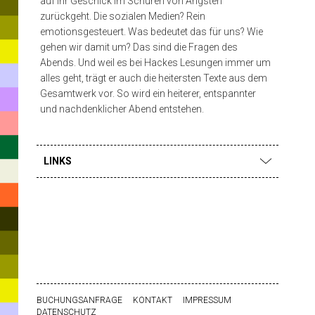
Laufe
auf ihr Geschick im Schüren von Ängsten
zurückgeht. Die sozialen Medien? Rein
des
emotionsgesteuert. Was bedeutet das für uns? Wie
Abends
gehen wir damit um? Das sind die Fragen des
Abends. Und weil es bei Hackes Lesungen immer um
zu
alles geht, trägt er auch die heitersten Texte aus dem
Gesamtwerk vor. So wird ein heiterer, entspannter
und nachdenklicher Abend entstehen.
LINKS
BUCHUNGSANFRAGE
KONTAKT
IMPRESSUM
DATENSCHUTZ