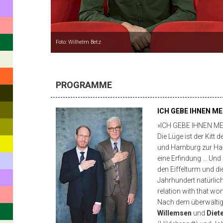
–
1981
die
Foto: Wilhelm Betz
Otto
Falckenberg
PROGRAMME
Schule
an
ICH GEBE IHNEN M
den
»ICH GEBE IHNEN M
Kammerspielen
Die Lüge ist der Kitt
und Hamburg zur Hanse
München.
eine Erfindung ... Un
Von
den Eiffelturm und di
Jahrhundert natürlich
1981
relation with that wo
bis
Nach dem überwältig
Willemsen
und
Diete
1988