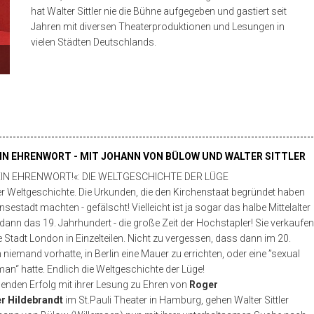
hat Walter Sittler nie die Bühne aufgegeben und gastiert seit
Jahren mit diversen Theaterproduktionen und Lesungen in
vielen Städten Deutschlands.
EIN EHRENWORT - MIT JOHANN VON BÜLOW UND WALTER SITTLER
EIN EHRENWORT!«: DIE WELTGESCHICHTE DER LÜGE
 der Weltgeschichte. Die Urkunden, die den Kirchenstaat begründet haben
stadt machten - gefälscht! Vielleicht ist ja sogar das halbe Mittelalter
d dann das 19. Jahrhundert - die große Zeit der Hochstapler! Sie verkaufe
e Stadt London in Einzelteilen. Nicht zu vergessen, dass dann im 20.
 niemand vorhatte, in Berlin eine Mauer zu errichten, oder eine ”sexual
man“ hatte. Endlich die Weltgeschichte der Lüge!
enden Erfolg mit ihrer Lesung zu Ehren von
Roger
r Hildebrandt
im St.Pauli Theater in Hamburg, gehen Walter Sittler