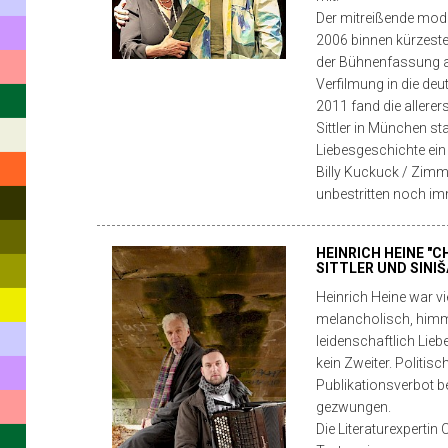
„Nikola“
Der mitreißende mode
2006 binnen kürzester
bei
der Bühnenfassung a
RTL
Verfilmung in die de
2011 fand die aller
erhielt
Sittler in München s
u.a.
Liebesgeschichte ein
Billy Kuckuck / Zimme
den
unbestritten noch im
Grimme
Preis
HEINRICH HEINE "
SITTLER UND SINI
und
Heinrich Heine war vi
Walter
melancholisch, himme
leidenschaftlich Lie
Sittler
kein Zweiter. Politis
den
Publikationsverbot be
gezwungen.
deutschen
Die Literaturexpertin