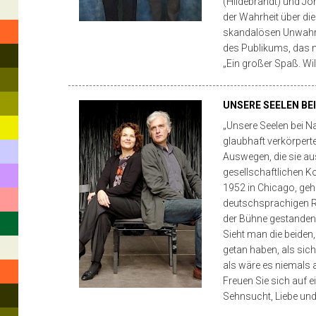
(Hildebrandt) und J
war
der Wahrheit über die
skandalösen Unwahrhe
er
des Publikums, das n
am
„Ein großer Spaß. Wi
Nationaltheater
UNSERE SEELEN BE
in
„Unsere Seelen bei N
Mannheim
glaubhaft verkörper
engagiert
Auswegen, die sie aus
gesellschaftlichen K
und
1952 in Chicago, geh
anschließend
deutschsprachigen R
der Bühne gestanden
bis
Sieht man die beiden
1995
getan haben, als sic
als wäre es niemals 
am
Freuen Sie sich auf 
Staatstheater
Sehnsucht, Liebe und