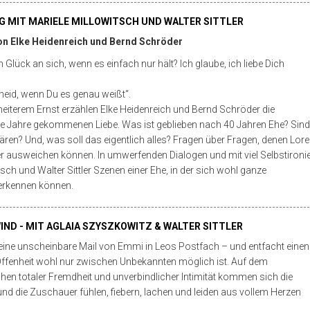
UNG MIT MARIELE MILLOWITSCH UND WALTER SITTLER
n Elke Heidenreich und Bernd Schröder
n Glück an sich, wenn es einfach nur hält? Ich glaube, ich liebe Dich
heid, wenn Du es genau weißt“.
heiterem Ernst erzählen Elke Heidenreich und Bernd Schröder die
die Jahre gekommenen Liebe. Was ist geblieben nach 40 Jahren Ehe? Sin
Hit
 wären? Und, was soll das eigentlich alles? Fragen über Fragen, denen Lore
enter
er ausweichen können. In umwerfenden Dialogen und mit viel Selbstironi
to
search
tsch und Walter Sittler Szenen einer Ehe, in der sich wohl ganze
or
erkennen können.
ESC
to
close
ND - MIT AGLAIA SZYSZKOWITZ & WALTER SITTLER
 eine unscheinbare Mail von Emmi in Leos Postfach – und entfacht einen
r Offenheit wohl nur zwischen Unbekannten möglich ist. Auf dem
en totaler Fremdheit und unverbindlicher Intimität kommen sich die
nd die Zuschauer fühlen, fiebern, lachen und leiden aus vollem Herzen