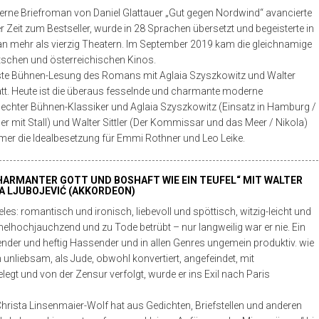
rne Briefroman von Daniel Glattauer „Gut gegen Nordwind“ avancierte
 Zeit zum Bestseller, wurde in 28 Sprachen übersetzt und begeisterte in
n mehr als vierzig Theatern. Im September 2019 kam die gleichnamige
utschen und österreichischen Kinos.
erste Bühnen-Lesung des Romans mit Aglaia Szyszkowitz und Walter
tatt. Heute ist die überaus fesselnde und charmante moderne
 echter Bühnen-Klassiker und Aglaia Szyszkowitz (Einsatz in Hamburg /
r mit Stall) und Walter Sittler (Der Kommissar und das Meer / Nikola)
mer die Idealbesetzung für Emmi Rothner und Leo Leike.
CHARMANTER GOTT UND BOSHAFT WIE EIN TEUFEL“ MIT WALTER
ŠA LJUBOJEVIĆ (AKKORDEON)
eles: romantisch und ironisch, liebevoll und spöttisch, witzig-leicht und
lhochjauchzend und zu Tode betrübt – nur langweilig war er nie. Ein
bender und heftig Hassender und in allen Genres ungemein produktiv. wie
ch unliebsam, als Jude, obwohl konvertiert, angefeindet, mit
legt und von der Zensur verfolgt, wurde er ins Exil nach Paris
 Christa Linsenmaier-Wolf hat aus Gedichten, Briefstellen und anderen