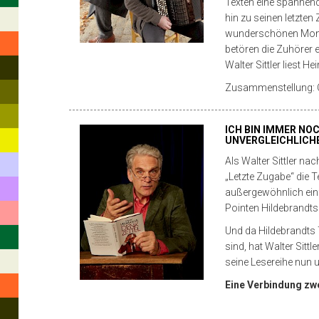
Fernsehpreis
Texten eine spannen
hin zu seinen letzten 
als
wunderschönen Monat 
bester
betören die Zuhörer 
Walter Sittler liest H
Schauspieler
Zusammenstellung: C
in
einer
ICH BIN IMMER NOC
Comedy.
UNVERGLEICHLICH
Die
Als Walter Sittler n
„Letzte Zugabe“ die T
Serien
außergewöhnlich einf
„Girl
Pointen Hildebrandt
Und da Hildebrandts 
Friends“,
sind, hat Walter Sit
„Nikola“
seine Lesereihe nun u
sowie
Eine Verbindung zwe
die