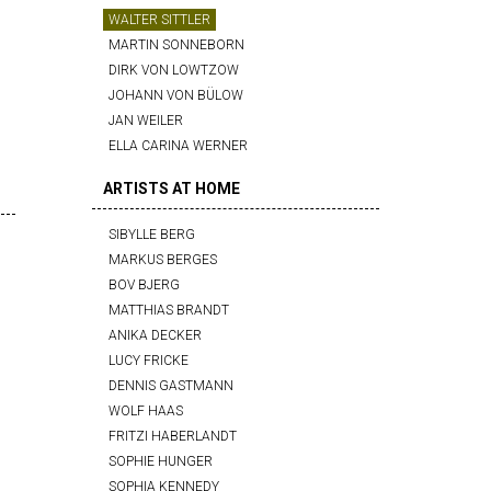
WALTER SITTLER
MARTIN SONNEBORN
DIRK VON LOWTZOW
JOHANN VON BÜLOW
JAN WEILER
ELLA CARINA WERNER
ARTISTS AT HOME
SIBYLLE BERG
MARKUS BERGES
BOV BJERG
MATTHIAS BRANDT
ANIKA DECKER
n
LUCY FRICKE
DENNIS GASTMANN
WOLF HAAS
FRITZI HABERLANDT
SOPHIE HUNGER
SOPHIA KENNEDY