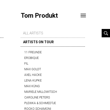
Tom Produkt
Toggle
navigation
ALL ARTISTS
ARTISTS ON TOUR
11 FREUNDE
EROBIQUE
FIL
MAX GOLDT
AXEL HACKE
LENA KUPKE
MAX KÜNG
MARIELE MILLOWITSCH
CAROLINE PETERS
PLEWKA & SCHMEDTJE
ROCKO SCHAMONI