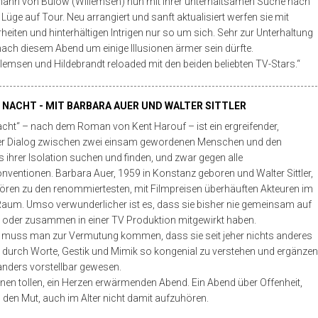
ohann von Bülow (Willemsen) nun mit ihrer unterhaltsamen Suche nach
 Lüge auf Tour. Neu arrangiert und sanft aktualisiert werfen sie mit
iten und hinterhältigen Intrigen nur so um sich. Sehr zur Unterhaltung
ach diesem Abend um einige Illusionen ärmer sein dürfte.
llemsen und Hildebrandt reloaded mit den beiden beliebten TV-Stars.“
I NACHT - MIT BARBARA AUER UND WALTER SITTLER
acht“ – nach dem Roman von Kent Harouf – ist ein ergreifender,
ter Dialog zwischen zwei einsam gewordenen Menschen und den
 ihrer Isolation suchen und finden, und zwar gegen alle
onventionen. Barbara Auer, 1959 in Konstanz geboren und Walter Sittler,
ören zu den renommiertesten, mit Filmpreisen überhäuften Akteuren im
aum. Umso verwunderlicher ist es, dass sie bisher nie gemeinsam auf
 oder zusammen in einer TV Produktion mitgewirkt haben.
, muss man zur Vermutung kommen, dass sie seit jeher nichts anderes
h durch Worte, Gestik und Mimik so kongenial zu verstehen und ergänzen
anders vorstellbar gewesen.
einen tollen, ein Herzen erwärmenden Abend. Ein Abend über Offenheit,
 den Mut, auch im Alter nicht damit aufzuhören.