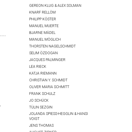
GEREON KLUG & ALEX SOLMAN
KNARF RELLÖM
PHILIPP KÖSTER
MANUEL MUERTE
BJARNE MÄDEL
MANUEL MÖGLICH
THORSTEN NAGELSCHMIDT
SELIM ÖZDOGAN
JACQUES PALMINGER
LEA RIECK
KATJA RIEMANN
CHRISTIAN Y. SCHMIDT
OLIVER MARIA SCHMITT
FRANK SCHULZ
JO SCHÜCK
,
TÜLIN SEZGIN
JOLANDA SPIESS-HEGGLIN & HANSI
VOIGT
JENS THOMAS