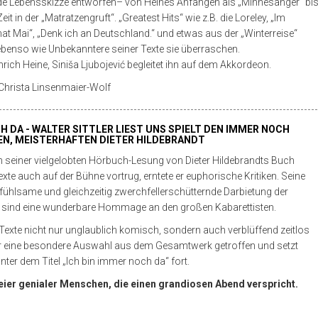
de Lebensskizze entworfen– von Heines Anfängen als „Minnesänger“ bi
Zeit in der „Matratzengruft“. „Greatest Hits“ wie z.B. die Loreley, „Im
Mai“, „Denk ich an Deutschland.“ und etwas aus der „Winterreise“
ebenso wie Unbekanntere seiner Texte sie überraschen.
einrich Heine, Siniša Ljubojević begleitet ihn auf dem Akkordeon.
hrista Linsenmaier-Wolf
H DA - WALTER SITTLER LIEST UNS SPIELT DEN IMMER NOCH
EN, MEISTERHAFTEN DIETER HILDEBRANDT
ach seiner vielgelobten Hörbuch-Lesung von Dieter Hildebrandts Buch
exte auch auf der Bühne vortrug, erntete er euphorische Kritiken. Seine
ühlsame und gleichzeitig zwerchfellerschütternde Darbietung der
s sind eine wunderbare Hommage an den großen Kabarettisten.
Texte nicht nur unglaublich komisch, sondern auch verblüffend zeitlos
tler eine besondere Auswahl aus dem Gesamtwerk getroffen und setzt
nter dem Titel „Ich bin immer noch da“ fort.
ier genialer Menschen, die einen grandiosen Abend verspricht.