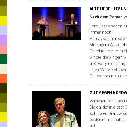
Stuttgart.
ALTE LIEBE - LES
Die
Nach dem Roman vo
Karriere
Lore: „Ist es schon ei
als
immer noch“.
Schauspieler
Harry: „Sag mir Besc
Mit klugem Witz und 
im
Geschichte einer in 
TV
wir die, die wir gern
und Harry nicht läng
und
lesen Mariele Millowi
einigen
Generationen wieder
Kinofilmen
GUT GEGEN NORDWI
begann
Versehentlich landet
1995.
Dialog, der in diese
Die
schmalen Grat zwisch
beiden immer näher u
Produktion
mit.