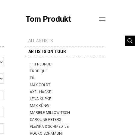
Tom Produkt
Toggle
navigation
ALL ARTISTS
ARTISTS ON TOUR
11 FREUNDE
EROBIQUE
FIL
MAX GOLDT
AXEL HACKE
LENA KUPKE
MAX KÜNG
MARIELE MILLOWITSCH
CAROLINE PETERS
PLEWKA & SCHMEDTJE
ROCKO SCHAMONI