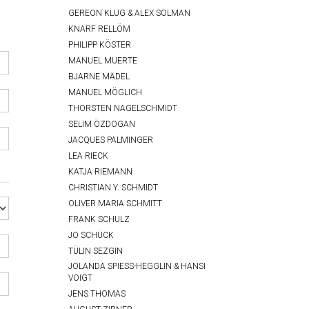
GEREON KLUG & ALEX SOLMAN
KNARF RELLÖM
PHILIPP KÖSTER
MANUEL MUERTE
BJARNE MÄDEL
MANUEL MÖGLICH
THORSTEN NAGELSCHMIDT
SELIM ÖZDOGAN
JACQUES PALMINGER
LEA RIECK
KATJA RIEMANN
CHRISTIAN Y. SCHMIDT
OLIVER MARIA SCHMITT
FRANK SCHULZ
JO SCHÜCK
TÜLIN SEZGIN
JOLANDA SPIESS-HEGGLIN & HANSI
VOIGT
JENS THOMAS