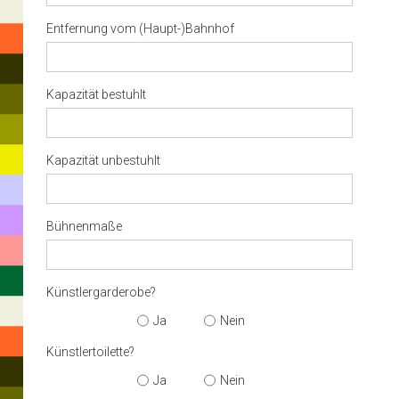
Entfernung vom (Haupt-)Bahnhof
Kapazität bestuhlt
Kapazität unbestuhlt
Bühnenmaße
Künstlergarderobe?
Ja
Nein
Künstlertoilette?
Hit
enter
Ja
Nein
to
search