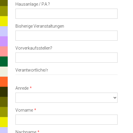
Hausanlage / P.A.?
or
ESC
to
close
Bisherige Veranstaltungen
Vorverkaufsstellen?
Verantwortliche/r
Anrede
Vorname
Nachname