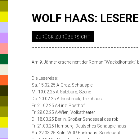
WOLF HAAS: LESER
Die
08.10.24
ZURÜCK ZURÜBERSICHT
Lesereise:Sa.
15.02.25
A-
Am 9. Jänner erscheinent der Roman "Wackelkontakt" b
Graz,
Die Lesereise:
Schauspiel
Sa. 15.02.25 A-Graz, Schauspiel
Mi.
Mi. 19.02.25 A-Salzburg, Szene
Do. 20.02.25 A-Innsbruck, Treibhaus
19.02.25
Fr. 21.02.25 A-Linz, Posthof
A-
Fr. 28.02.25 A-Wien, Volkstheater
Di. 18.03.25 Berlin, Großer Sendesaal des rbb
Salzburg,
Fr. 21.03.25 Hamburg, Deutsches Schaupielhaus
Szene
Sa. 22.03.25 Köln, WDR Funkhaus, Sendesaal