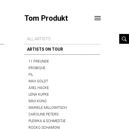
Tom Produkt
Toggle
navigation
ALL ARTISTS
ARTISTS ON TOUR
11 FREUNDE
EROBIQUE
FIL
MAX GOLDT
AXEL HACKE
LENA KUPKE
MAX KÜNG
MARIELE MILLOWITSCH
CAROLINE PETERS
PLEWKA & SCHMEDTJE
ROCKO SCHAMONI