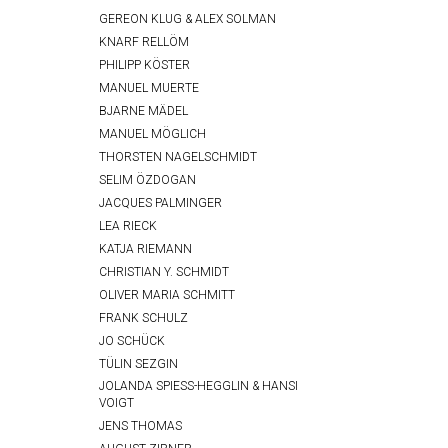
GEREON KLUG & ALEX SOLMAN
KNARF RELLÖM
PHILIPP KÖSTER
MANUEL MUERTE
BJARNE MÄDEL
MANUEL MÖGLICH
THORSTEN NAGELSCHMIDT
SELIM ÖZDOGAN
JACQUES PALMINGER
LEA RIECK
KATJA RIEMANN
CHRISTIAN Y. SCHMIDT
OLIVER MARIA SCHMITT
FRANK SCHULZ
JO SCHÜCK
TÜLIN SEZGIN
JOLANDA SPIESS-HEGGLIN & HANSI
VOIGT
JENS THOMAS