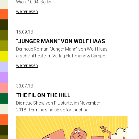
Wien, 10.04. Berlin
weiterlesen
15.09.18
"JUNGER MANN" VON WOLF HAAS
Der neue Roman "Junger Mann" von Wolf Haas
erscheint heute im Verlag Hoffmann & Campe.
weiterlesen
30.07.18
THE FIL ON THE HILL
Die neue Show von FiL startet im November
Hit
2018 -Termine sind ab sofort buchbar.
enter
to
search
or
ESC
to