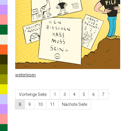
weiterlesen
…
Vorherige Seite
1
3
4
5
6
7
8
9
10
11
Nächste Seite